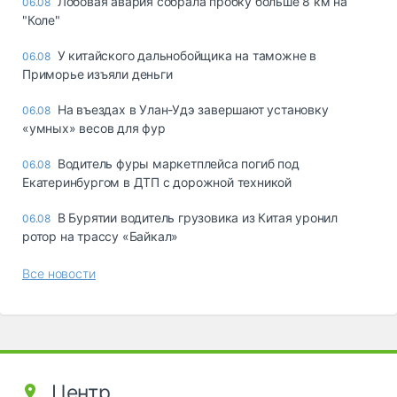
Лобовая авария собрала пробку больше 8 км на
06.08
"Коле"
У китайского дальнобойщика на таможне в
06.08
Приморье изъяли деньги
Ha въeздax в Улaн-Удэ зaвepшaют ycтaнoвкy
06.08
«yмныx» вecoв для фyp
Водитель фуры маркетплейса погиб под
06.08
Екатеринбургом в ДТП с дорожной техникой
В Бурятии водитель грузовика из Китая уронил
06.08
ротор на трассу «Байкал»
Все новости
Центр