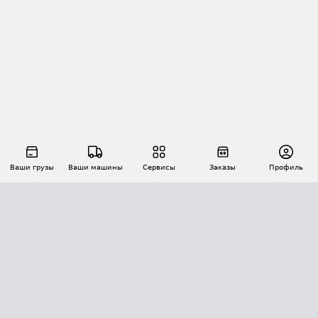
Ваши грузы
Ваши машины
Сервисы
Заказы
Профиль
АВТОМАТИЗАЦИЯ ПЕРЕВОЗОК
Площадки
Заказы
Торги
Тендеры
АТИ-Доки
GPS-мониторинг
АТИ Мессенджер
Цепочки грузов
API ATI.SU