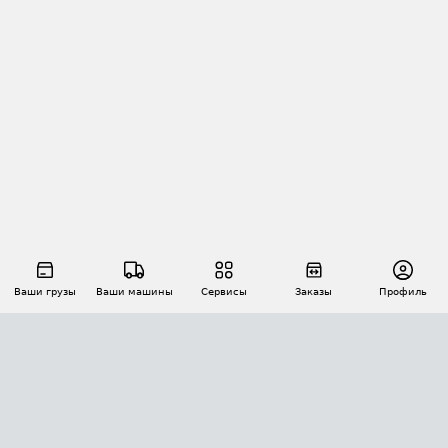
Ваши грузы
Ваши машины
Сервисы
Заказы
Профиль
АВТОМАТИЗАЦИЯ ПЕРЕВОЗОК
Площадки
Заказы
Торги
Тендеры
АТИ-Доки