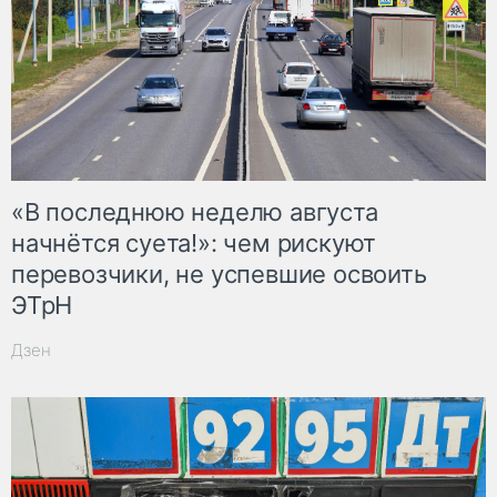
«В последнюю неделю августа
начнётся суета!»: чем рискуют
перевозчики, не успевшие освоить
ЭТрН
Дзен