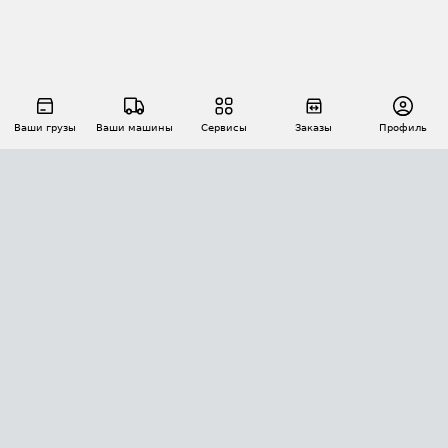
Ваши грузы
Ваши машины
Сервисы
Заказы
Профиль
АВТОМАТИЗАЦИЯ ПЕРЕВОЗОК
Площадки
Заказы
Торги
Тендеры
АТИ-Доки
GPS-мониторинг
АТИ Мессенджер
Цепочки грузов
API ATI.SU
ПОЛЕЗНОЕ
Расчет расстояний
БЕЗОПАСНОСТЬ
Академия ATI.SU
ATI.SU о безопасности