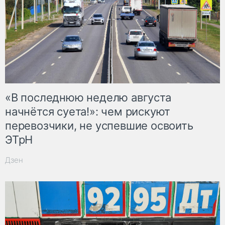
«В последнюю неделю августа
начнётся суета!»: чем рискуют
перевозчики, не успевшие освоить
ЭТрН
Дзен