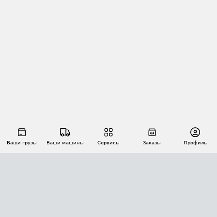
Ваши грузы
Ваши машины
Сервисы
Заказы
Профиль
АВТОМАТИЗАЦИЯ ПЕРЕВОЗОК
Площадки
Заказы
Торги
Тендеры
АТИ-Доки