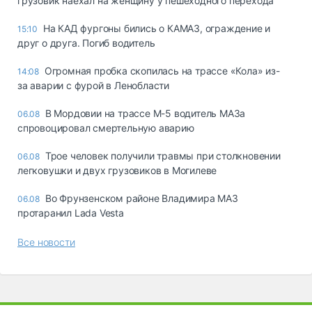
грузовик наехал на женщину у пешеходного перехода
На КАД фургоны бились о КАМАЗ, ограждение и
15:10
друг о друга. Погиб водитель
Огромная пробка скопилась на трассе «Кола» из-
14:08
за аварии с фурой в Ленобласти
В Мордовии на трассе М-5 водитель МАЗа
06.08
спровоцировал смертельную аварию
Трое человек получили травмы при столкновении
06.08
легковушки и двух грузовиков в Могилеве
Во Фрунзенском районе Владимира МАЗ
06.08
протаранил Lada Vesta
Все новости