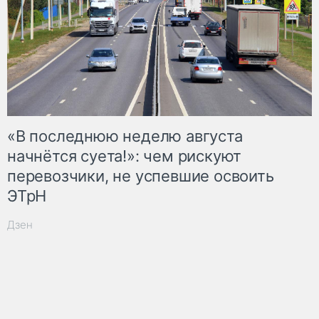
«В последнюю неделю августа
начнётся суета!»: чем рискуют
перевозчики, не успевшие освоить
ЭТрН
Дзен