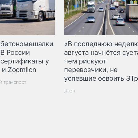
 бетономешалки
«В последнюю недел
 В России
августа начнётся суета
 сертификаты у
чем рискуют
 и Zoomlion
перевозчики, не
успевшие освоить ЭТ
й транспорт
Дзен