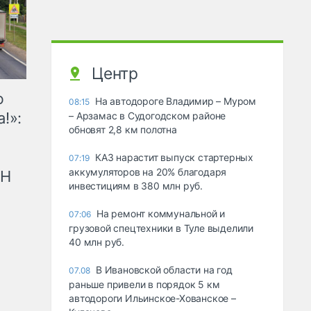
Центр
ю
На автодороге Владимир – Муром
08:15
!»:
– Арзамас в Судогодском районе
обновят 2,8 км полотна
КАЗ нарастит выпуск стартерных
07:19
аккумуляторов на 20% благодаря
рН
инвестициям в 380 млн руб.
На ремонт коммунальной и
07:06
грузовой спецтехники в Туле выделили
40 млн руб.
В Ивановской области на год
07.08
раньше привели в порядок 5 км
автодороги Ильинское-Хованское –