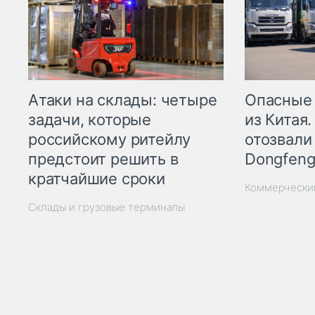
Опасные
Атаки на склады: четыре
из Китая.
задачи, которые
отозвали
российскому ритейлу
Dongfeng
предстоит решить в
кратчайшие сроки
Коммерчески
Склады и грузовые терминалы