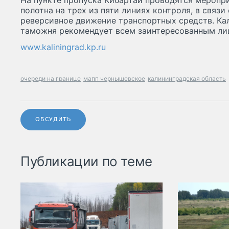
На пункте пропуска Кибартай проводятся меропр
полотна на трех из пяти линиях контроля, в связи
реверсивное движение транспортных средств. Ка
таможня рекомендует всем заинтересованным ли
www.kaliningrad.kp.ru
очереди на границе
мапп чернышевское
калининградская область
ОБСУДИТЬ
Публикации по теме