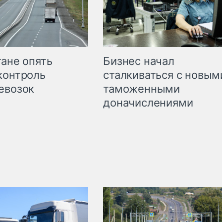
Бизнес начал
тане опять
сталкиваться с новым
контроль
таможенными
евозок
доначислениями