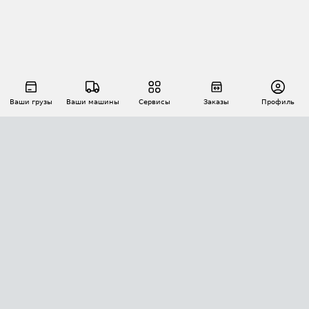
Ваши грузы
Ваши машины
Сервисы
Заказы
Профиль
АВТОМАТИЗАЦИЯ ПЕРЕВОЗОК
Площадки
Заказы
Торги
Тендеры
АТИ-Доки
GPS-мониторинг
АТИ Мессенджер
Цепочки грузов
API ATI.SU
ПОЛЕЗНОЕ
Расчет расстояний
БЕЗОПАСНОСТЬ
Академия ATI.SU