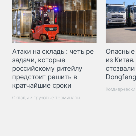
Опасные
Атаки на склады: четыре
из Китая.
задачи, которые
отозвали
российскому ритейлу
Dongfeng
предстоит решить в
кратчайшие сроки
Коммерчески
Склады и грузовые терминалы