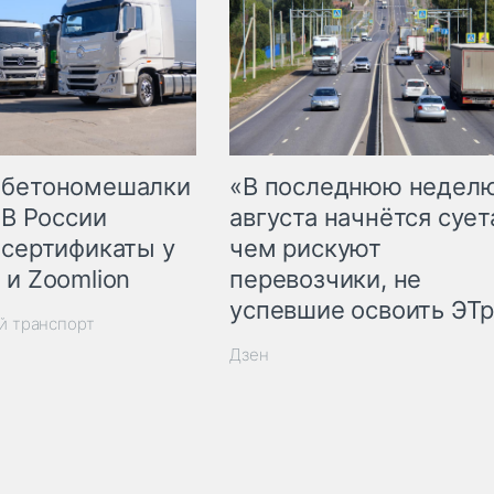
 бетономешалки
«В последнюю недел
 В России
августа начнётся суета
 сертификаты у
чем рискуют
 и Zoomlion
перевозчики, не
успевшие освоить ЭТ
й транспорт
Дзен