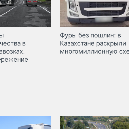
мы
Фуры без пошлин: в
чества в
Казахстане раскрыли
евозках.
многомиллионную сх
ережение