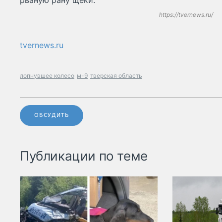
рваную рану щеки.
https://tvernews.ru/
tvernews.ru
лопнувшее колесо
м-9
тверская область
ОБСУДИТЬ
Публикации по теме