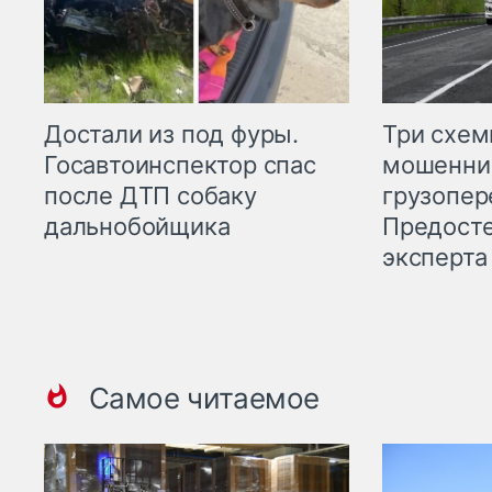
Три схе
Достали из под фуры.
мошенни
Госавтоинспектор спас
грузопер
после ДТП собаку
Предост
дальнобойщика
эксперта
Самое читаемое