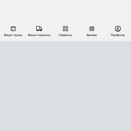
Ваши грузы
Ваши машины
Сервисы
Заказы
Профиль
АВТОМАТИЗАЦИЯ ПЕРЕВОЗОК
Площадки
Заказы
Торги
Тендеры
АТИ-Доки
GPS-мониторинг
АТИ Мессенджер
Цепочки грузов
API ATI.SU
ПОЛЕЗНОЕ
Расчет расстояний
БЕЗОПАСНОСТЬ
Академия ATI.SU
ATI.SU о безопасности
Звезды ATI.SU на вашем сайте