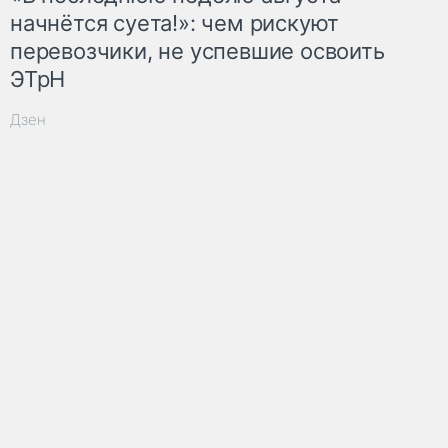
начнётся суета!»: чем рискуют
перевозчики, не успевшие освоить
ЭТрН
Дзен