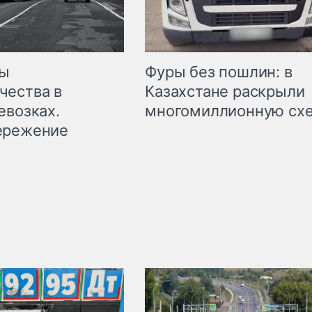
мы
Фуры без пошлин: в
чества в
Казахстане раскрыли
евозках.
многомиллионную сх
ережение