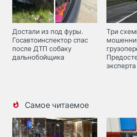
Три схе
Достали из под фуры.
мошенни
Госавтоинспектор спас
грузопер
после ДТП собаку
Предост
дальнобойщика
эксперта
Самое читаемое