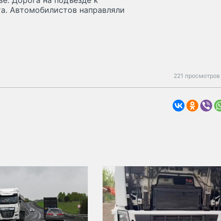
е. Дорога на подъезде к
та. Автомобилистов направляли
221 просмотров 