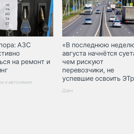
пора: АЗС
«В последнюю недел
ктивно
августа начнётся суета
ься на ремонт и
чем рискуют
инг
перевозчики, не
успевшие освоить ЭТ
ла и автохимия
Дзен