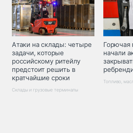
Горючая 
Атаки на склады: четыре
начали а
задачи, которые
закрыват
российскому ритейлу
ребренд
предстоит решить в
кратчайшие сроки
Топливо, мас
Склады и грузовые терминалы