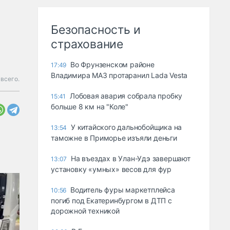
Безопасность и
страхование
Во Фрунзенском районе
17:49
Владимира МАЗ протаранил Lada Vesta
всего.
Лобовая авария собрала пробку
15:41
больше 8 км на "Коле"
У китайского дальнобойщика на
13:54
таможне в Приморье изъяли деньги
Ha въeздax в Улaн-Удэ зaвepшaют
13:07
ycтaнoвкy «yмныx» вecoв для фyp
Водитель фуры маркетплейса
10:56
погиб под Екатеринбургом в ДТП с
дорожной техникой