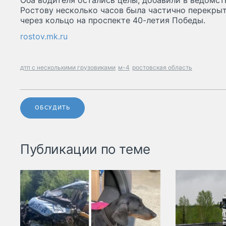
Оба водителя остались целы, добавили в ведомств
Ростову несколько часов была частично перекры
через кольцо на проспекте 40-летия Победы.
rostov.mk.ru
дтп с несколькими грузовиками
м-4
ростовская область
ОБСУДИТЬ
Публикации по теме