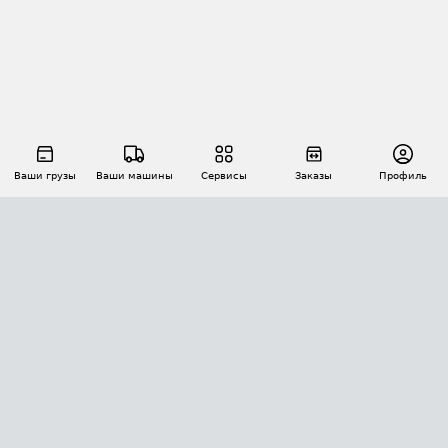
Ваши грузы
Ваши машины
Сервисы
Заказы
Профиль
АВТОМАТИЗАЦИЯ ПЕРЕВОЗОК
Площадки
Заказы
Торги
Тендеры
АТИ-Доки
GPS-мониторинг
АТИ Мессенджер
Цепочки грузов
API ATI.SU
ПОЛЕЗНОЕ
Расчет расстояний