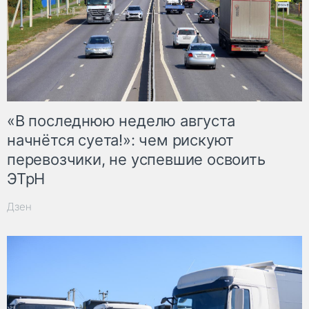
«В последнюю неделю августа
начнётся суета!»: чем рискуют
перевозчики, не успевшие освоить
ЭТрН
Дзен