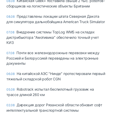
Китайская Geek+ поставила свыше 2 тыс. роботов-
08.08
сборщиков на логистические объекты Британии
Представлены локации штата Северная Дакота
08.08
для симулятора дальнобойщика American Truck Simulator
Внедрение системы TopLog WMS на складах
07.08
дистрибьютора "Амотивика" обеспечило точный учет
КИЗ
Почти все железнодорожные перевозки между
07.08
Россией и Белоруссией переведены на электронные
документы
На китайской АЭС "Нинде" протестировали первый
06.08
тяжелый складской робот CGN
Robotrack испытал беспилотный грузовик на
05.08
трассе длиной 260 км
Дирекция дорог Рязанской области обновит софт
02.08
интеллектуальной транспортной системы