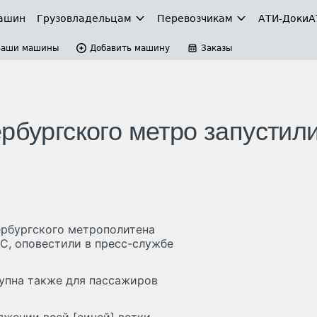
ашин
Грузовладельцам
Перевозчикам
АТИ-Доки
А
Ваши машины
Добавить машину
Заказы
рбургского метро запустил
ербургского метрополитена
ТС, оповестили в пресс-службе
тупна также для пассажиров