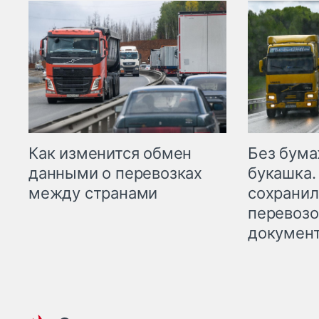
Как изменится обмен
Без бума
данными о перевозках
букашка.
между странами
сохрани
перевоз
докумен