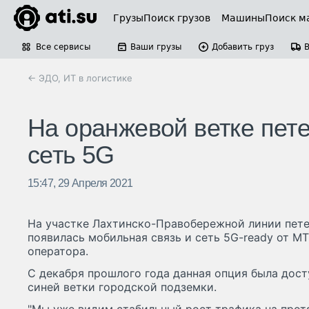
Грузы
Поиск грузов
Машины
Поиск м
Все сервисы
Ваши грузы
Добавить груз
← ЭДО, ИТ в логистике
На оранжевой ветке пете
сеть 5G
15:47, 29 Апреля 2021
На участке Лахтинско-Правобережной линии пет
появилась мобильная связь и сеть 5G-ready от М
оператора.
С декабря прошлого года данная опция была дос
синей ветки городской подземки.