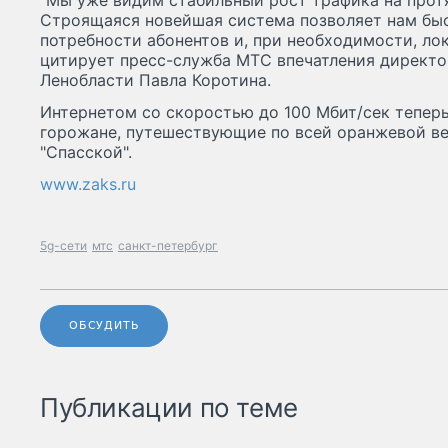
"Мы уже видим стабильный рост трафика на протя
Строящаяся новейшая система позволяет нам бы
потребности абонентов и, при необходимости, лок
цитирует пресс-служба МТС впечатления директо
Ленобласти Павла Коротина.
Интернетом со скоростью до 100 Мбит/сек теперь
горожане, путешествующие по всей оранжевой ве
"Спасской".
www.zaks.ru
5g-сети
мтс
санкт-петербург
ОБСУДИТЬ
Публикации по теме