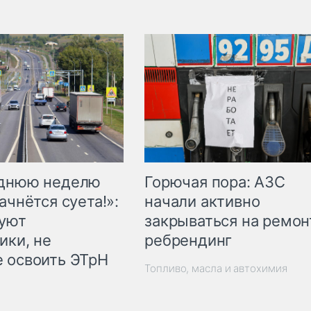
Горючая пора: АЗС
еднюю неделю
начали активно
ачнётся суета!»:
закрываться на ремон
куют
ребрендинг
ики, не
 освоить ЭТрН
Топливо, масла и автохимия