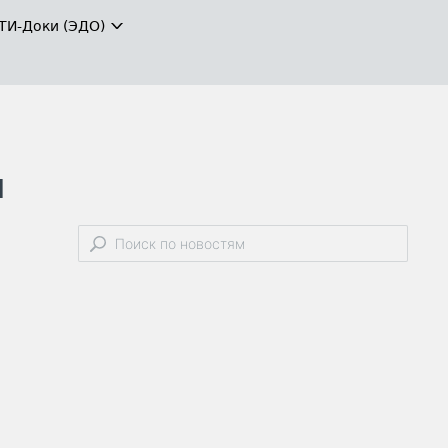
ТИ-Доки (ЭДО)
и