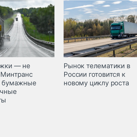
жки — не
Рынок телематики в
 Минтранс
России готовится к
л бумажные
новому циклу роста
очные
ты