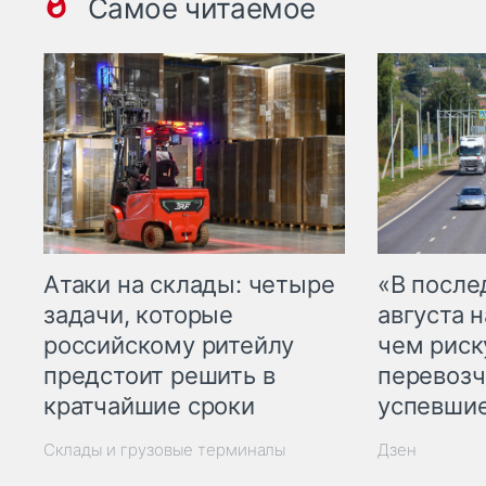
Самое читаемое
Атаки на склады: четыре
«В посл
задачи, которые
августа н
российскому ритейлу
чем рис
предстоит решить в
перевозч
кратчайшие сроки
успевшие
Склады и грузовые терминалы
Дзен