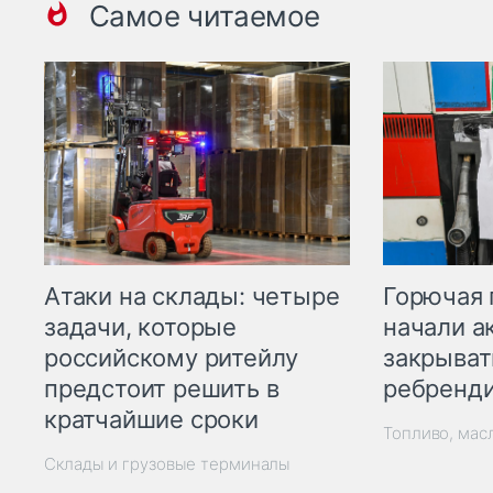
Самое читаемое
Горючая 
Атаки на склады: четыре
начали а
задачи, которые
закрыват
российскому ритейлу
ребренд
предстоит решить в
кратчайшие сроки
Топливо, мас
Склады и грузовые терминалы