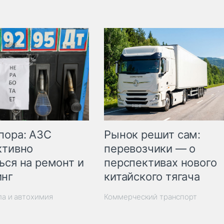
пора: АЗС
Рынок решит сам:
ктивно
перевозчики — о
ься на ремонт и
перспективах нового
инг
китайского тягача
ла и автохимия
Коммерческий транспорт