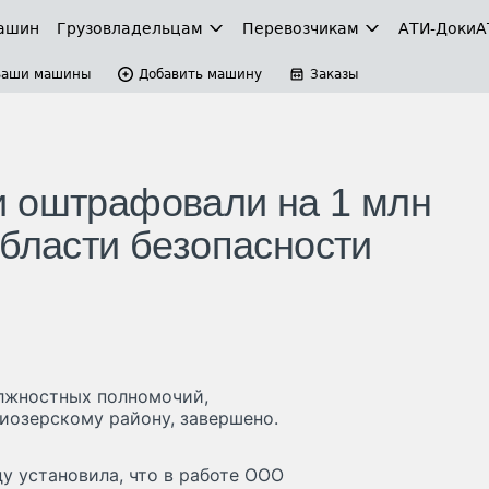
ашин
Грузовладельцам
Перевозчикам
АТИ-Доки
А
Ваши машины
Добавить машину
Заказы
и оштрафовали на 1 млн
области безопасности
олжностных полномочий,
иозерскому району, завершено.
у установила, что в работе ООО