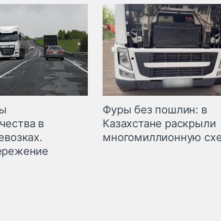
мы
Фуры без пошлин: в
чества в
Казахстане раскрыли
евозках.
многомиллионную сх
ережение