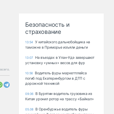
Безопасность и
страхование
У китайского дальнобойщика на
13:54
таможне в Приморье изъяли деньги
Ha въeздax в Улaн-Удэ зaвepшaют
13:07
ycтaнoвкy «yмныx» вecoв для фyp
всего.
Водитель фуры маркетплейса
10:56
погиб под Екатеринбургом в ДТП с
дорожной техникой
В Бурятии водитель грузовика из
09:36
Китая уронил ротор на трассу «Байкал»
В Оренбуржье водитель фуры
05.08