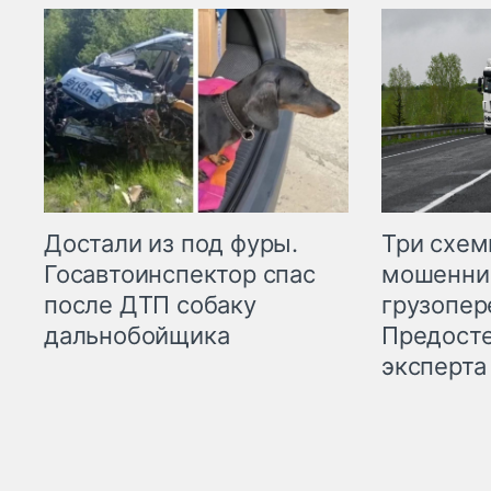
Три схе
Достали из под фуры.
мошенни
Госавтоинспектор спас
грузопер
после ДТП собаку
Предост
дальнобойщика
эксперта