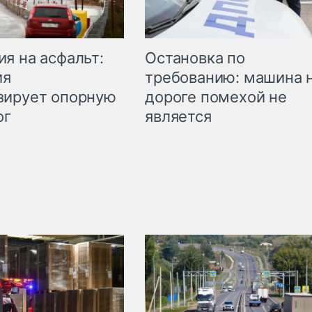
Остановка по
я на асфальт:
требованию: машина 
ия
дороге помехой не
зирует опорную
является
ог