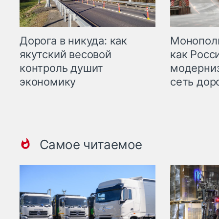
Дорога в никуда: как
Монополи
якутский весовой
как Росс
контроль душит
модерни
экономику
сеть дор
Самое читаемое