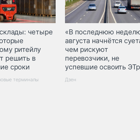
 склады: четыре
«В последнюю недел
которые
августа начнётся суета
ому ритейлу
чем рискуют
т решить в
перевозчики, не
ие сроки
успевшие освоить ЭТ
зовые терминалы
Дзен