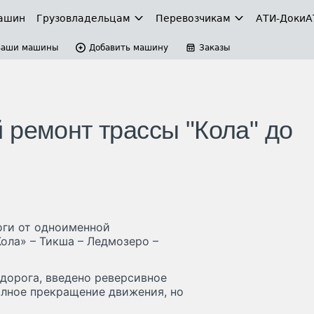
ашин
Грузовладельцам
Перевозчикам
АТИ-Доки
А
Ваши машины
Добавить машину
Заказы
 ремонт трассы "Кола" до
оги от одноименной
ола» – Тикша – Ледмозеро –
дорога, введено реверсивное
лное прекращение движения, но