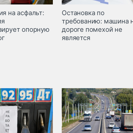
Остановка по
я на асфальт:
требованию: машина 
ия
дороге помехой не
зирует опорную
является
ог