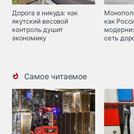
Дорога в никуда: как
Монополи
якутский весовой
как Росс
контроль душит
модерни
экономику
сеть дор
Самое читаемое