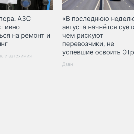
пора: АЗС
«В последнюю недел
ктивно
августа начнётся суета
ься на ремонт и
чем рискуют
инг
перевозчики, не
успевшие освоить ЭТ
ла и автохимия
Дзен