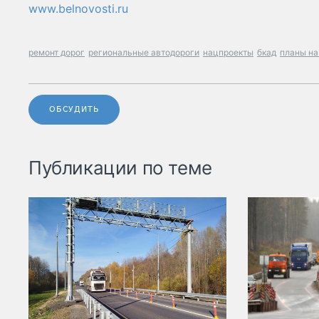
www.belnovosti.ru
ремонт дорог
региональные автодороги
нацпроекты
бкад
планы на
ОБСУДИТЬ
Публикации по теме