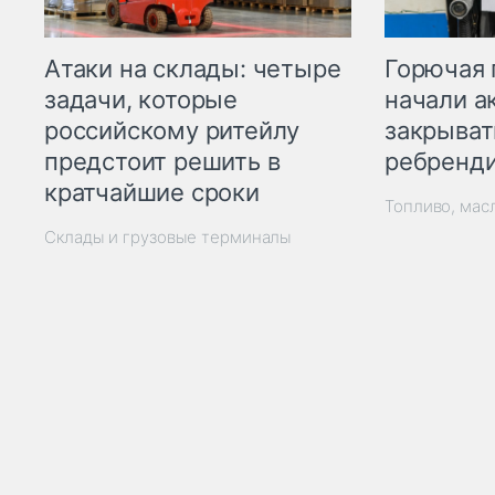
Горючая 
Атаки на склады: четыре
начали а
задачи, которые
закрыват
российскому ритейлу
ребренд
предстоит решить в
кратчайшие сроки
Топливо, мас
Склады и грузовые терминалы