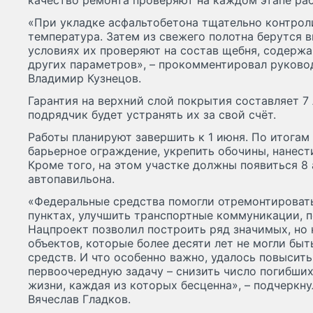
качество ремонта проверяют на каждом этапе раб
«При укладке асфальтобетона тщательно контрол
температура. Затем из свежего полотна берутся 
условиях их проверяют на состав щебня, содержа
других параметров», – прокомментировал руково
Владимир Кузнецов.
Гарантия на верхний слой покрытия составляет 7
подрядчик будет устранять их за свой счёт.
Работы планируют завершить к 1 июня. По итога
барьерное ограждение, укрепить обочины, нанес
Кроме того, на этом участке должны появиться 8
автопавильона.
«Федеральные средства помогли отремонтировать
пунктах, улучшить транспортные коммуникации, 
Нацпроект позволил построить ряд значимых, но
объектов, которые более десяти лет не могли быт
средств. И что особенно важно, удалось повысить
первоочередную задачу – снизить число погибших
жизни, каждая из которых бесценна», – подчеркн
Вячеслав Гладков.