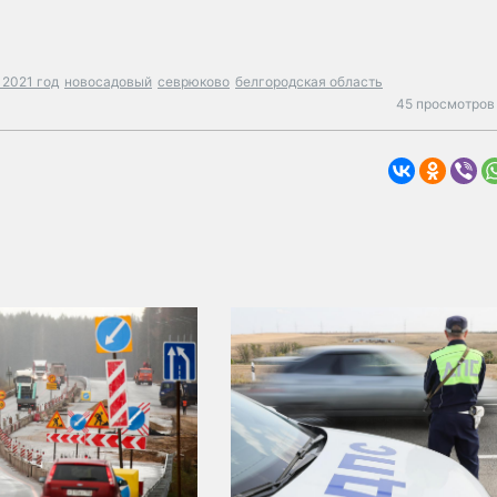
 2021 год
новосадовый
севрюково
белгородская область
45 просмотров 