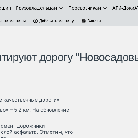
ашин
Грузовладельцам
Перевозчикам
АТИ-Доки
А
Ваши машины
Добавить машину
Заказы
тируют дорогу "Новосадов
е качественные дороги»
о» – 5,2 км. На обновление
 момент дорожники
слой асфальта. Отметим, что