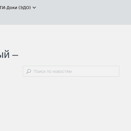
ТИ-Доки (ЭДО)
ый –