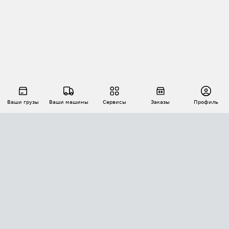
Ваши грузы
Ваши машины
Сервисы
Заказы
Профиль
АВТОМАТИЗАЦИЯ ПЕРЕВОЗОК
Площадки
Заказы
Торги
Тендеры
АТИ-Доки
GPS-мониторинг
АТИ Мессенджер
Цепочки грузов
API ATI.SU
ПОЛЕЗНОЕ