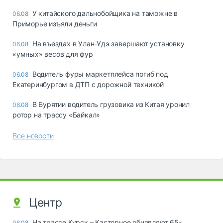
У китайского дальнобойщика на таможне в
06.08
Приморье изъяли деньги
Ha въeздax в Улaн-Удэ зaвepшaют ycтaнoвкy
06.08
«yмныx» вecoв для фyp
Водитель фуры маркетплейса погиб под
06.08
Екатеринбургом в ДТП с дорожной техникой
В Бурятии водитель грузовика из Китая уронил
06.08
ротор на трассу «Байкал»
Все новости
Центр
На трассе Курск – Касторное обновляют 65-
06.08