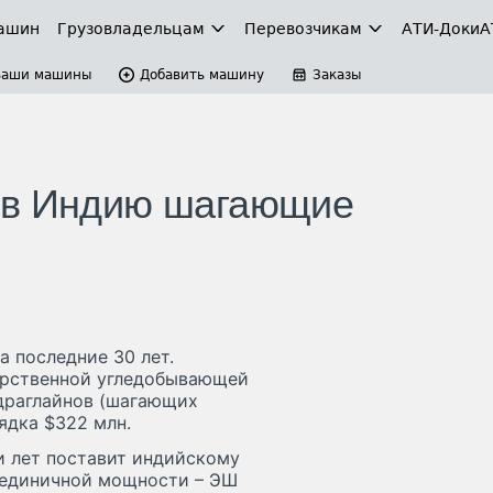
ашин
Грузовладельцам
Перевозчикам
АТИ-Доки
А
Ваши машины
Добавить машину
Заказы
 в Индию шагающие
 последние 30 лет.
арственной угледобывающей
и драглайнов (шагающих
ядка $322 млн.
и лет поставит индийскому
 единичной мощности – ЭШ