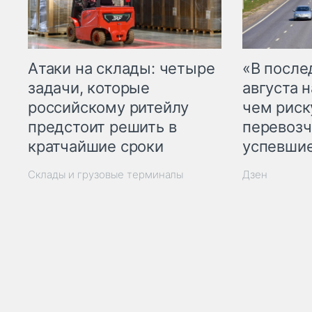
Атаки на склады: четыре
«В посл
задачи, которые
августа н
российскому ритейлу
чем рис
предстоит решить в
перевозч
кратчайшие сроки
успевшие
Склады и грузовые терминалы
Дзен