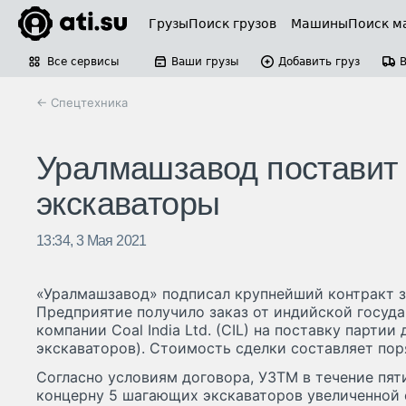
Грузы
Поиск грузов
Машины
Поиск м
Все сервисы
Ваши грузы
Добавить груз
← Спецтехника
Уралмашзавод поставит
экскаваторы
13:34, 3 Мая 2021
«Уралмашзавод» подписал крупнейший контракт за
Предприятие получило заказ от индийской госуд
компании Coal India Ltd. (CIL) на поставку парти
экскаваторов). Стоимость сделки составляет пор
Согласно условиям договора, УЗТМ в течение пят
концерну 5 шагающих экскаваторов увеличенной