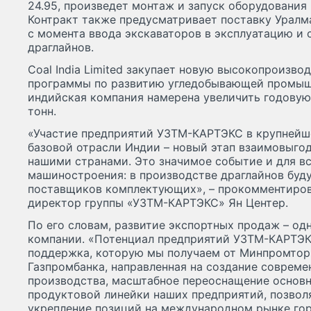
24.95, произведет монтаж и запуск оборудования 
Контракт также предусматривает поставку Уралм
с момента ввода экскаваторов в эксплуатацию и
драглайнов.
Coal India Limited закупает новую высокопроизво
программы по развитию угледобывающей промышл
индийская компания намерена увеличить годовую
тонн.
«Участие предприятий УЗТМ-КАРТЭКС в крупнейш
базовой отрасли Индии – новый этап взаимовыго
нашими странами. Это значимое событие и для в
машиностроения: в производстве драглайнов буду
поставщиков комплектующих», – прокомментиров
директор группы «УЗТМ-КАРТЭКС» Ян Центер.
По его словам, развитие экспортных продаж – од
компании. «Потенциал предприятий УЗТМ-КАРТЭКС
поддержка, которую мы получаем от Минпромторг
Газпромбанка, направленная на создание соврем
производства, масштабное переоснащение основн
продуктовой линейки наших предприятий, позвол
укрепление позиций на международном рынке гор