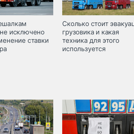
Сколько стоит эвакуа
ешалкам
грузовика и какая
не исключено
техника для этого
менение ставки
используется
ра