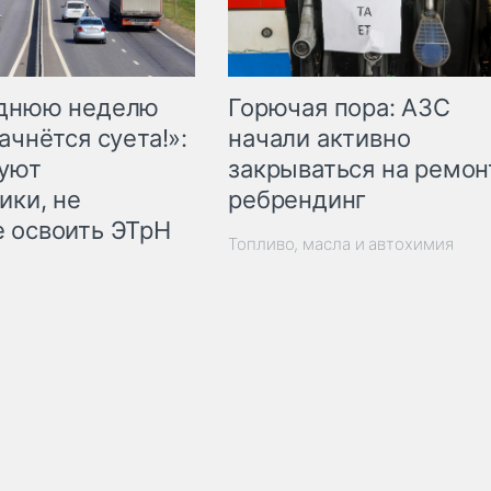
Горючая пора: АЗС
еднюю неделю
начали активно
ачнётся суета!»:
закрываться на ремон
куют
ребрендинг
ики, не
 освоить ЭТрН
Топливо, масла и автохимия