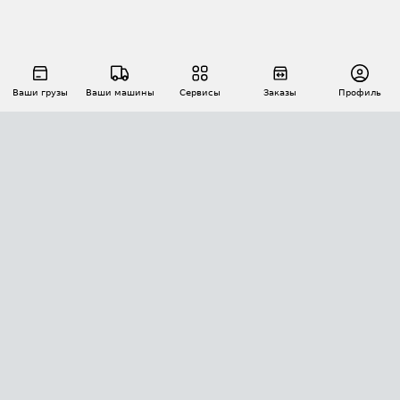
Ваши грузы
Ваши машины
Сервисы
Заказы
Профиль
АВТОМАТИЗАЦИЯ ПЕРЕВОЗОК
Площадки
Заказы
Торги
Тендеры
АТИ-Доки
GPS-мониторинг
АТИ Мессенджер
Цепочки грузов
API ATI.SU
ПОЛЕЗНОЕ
Расчет расстояний
БЕЗОПАСНОСТЬ
Академия ATI.SU
ATI.SU о безопасности
Звезды ATI.SU на вашем сайте
КОНТАКТЫ И ТАРИФЫ
Памятка по проверке контрагентов