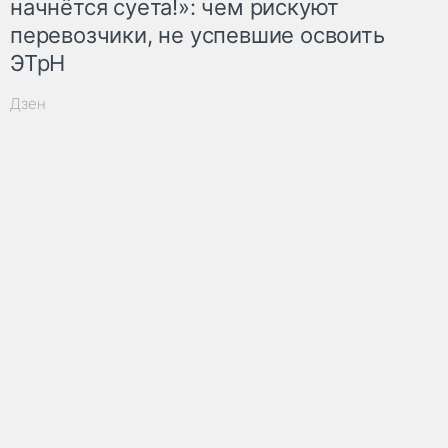
начнётся суета!»: чем рискуют
перевозчики, не успевшие освоить
ЭТрН
Дзен