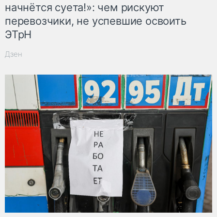
начнётся суета!»: чем рискуют
перевозчики, не успевшие освоить
ЭТрН
Дзен