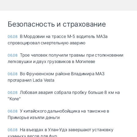
Безопасность и страхование
В Мордовии на трассе М-5 водитель МАЗа
06.08
спровоцировал смертельную аварию
Трое человек получили травмы при столкновении
06.08
легковушки и двух грузовиков в Могилеве
Во Фрунзенском районе Владимира МАЗ
06.08
протаранил Lada Vesta
Лобовая авария собрала пробку больше 8 км на
06.08
"Коле"
У китайского дальнобойщика на таможне в
06.08
Приморье изъяли деньги
Ha въeздax в Улaн-Удэ зaвepшaют ycтaнoвкy
06.08
«yмныx» вecoв для фyp