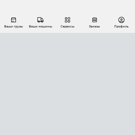
Ваши грузы
Ваши машины
Сервисы
Заказы
Профиль
АВТОМАТИЗАЦИЯ ПЕРЕВОЗОК
Площадки
Заказы
Торги
Тендеры
АТИ-Доки
GPS-мониторинг
АТИ Мессенджер
Цепочки грузов
API ATI.SU
ПОЛЕЗНОЕ
Расчет расстояний
БЕЗОПАСНОСТЬ
Академия ATI.SU
ATI.SU о безопасности
Звезды ATI.SU на вашем сайте
КОНТАКТЫ И ТАРИФЫ
Памятка по проверке контрагентов
Индекс ATI.SU FTL РФ