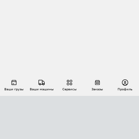
Ваши грузы
Ваши машины
Сервисы
Заказы
Профиль
АВТОМАТИЗАЦИЯ ПЕРЕВОЗОК
Площадки
Заказы
Торги
Тендеры
АТИ-Доки