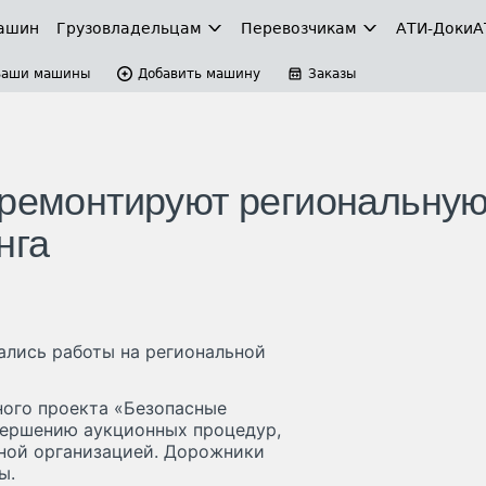
ашин
Грузовладельцам
Перевозчикам
АТИ-Доки
А
Ваши машины
Добавить машину
Заказы
 ремонтируют региональну
нга
ались работы на региональной
ного проекта «Безопасные
авершению аукционных процедур,
ной организацией. Дорожники
ы.