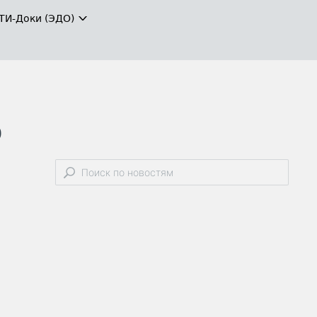
ТИ-Доки (ЭДО)
ю