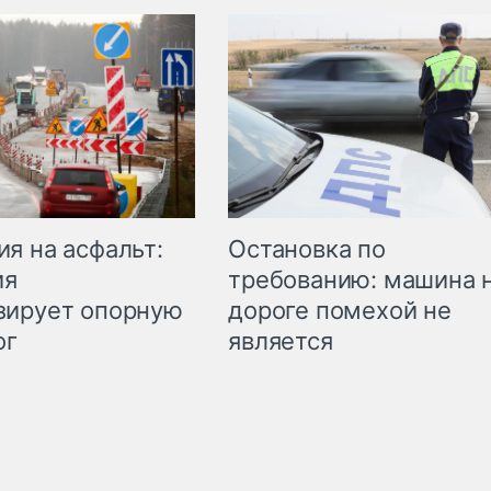
Остановка по
я на асфальт:
требованию: машина 
ия
дороге помехой не
зирует опорную
является
ог