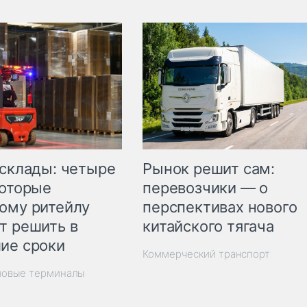
Рынок решит сам:
 склады: четыре
перевозчики — о
которые
перспективах нового
ому ритейлу
китайского тягача
т решить в
ие сроки
Коммерческий транспорт
зовые терминалы