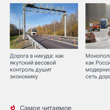
Дорога в никуда: как
Монополи
якутский весовой
как Росс
контроль душит
модерни
экономику
сеть дор
Самое читаемое