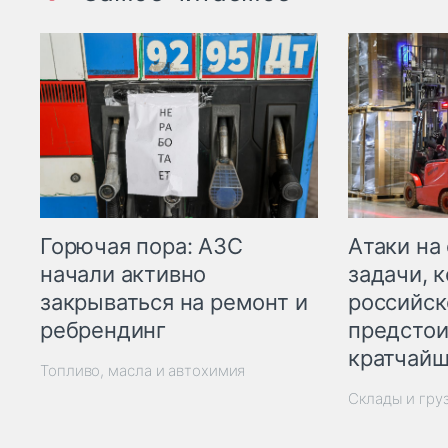
Горючая пора: АЗС
Атаки на
начали активно
задачи, 
закрываться на ремонт и
российск
ребрендинг
предстои
кратчайш
Топливо, масла и автохимия
Склады и гру