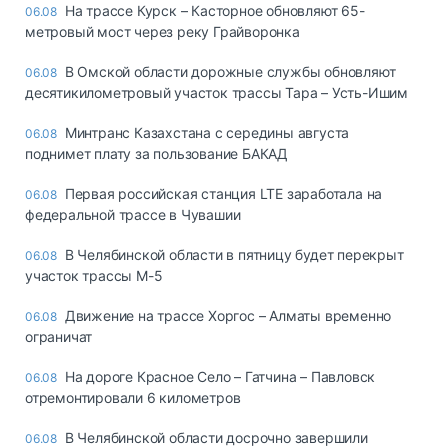
На трассе Курск – Касторное обновляют 65-
06.08
метровый мост через реку Грайворонка
В Омской области дорожные службы обновляют
06.08
десятикилометровый участок трассы Тара – Усть-Ишим
Минтранс Казахстана с середины августа
06.08
поднимет плату за пользование БАКАД
Первая российская станция LTE заработала на
06.08
федеральной трассе в Чувашии
В Челябинской области в пятницу будет перекрыт
06.08
участок трассы М-5
Движение на трассе Хоргос – Алматы временно
06.08
ограничат
На дороге Красное Село – Гатчина – Павловск
06.08
отремонтировали 6 километров
В Челябинской области досрочно завершили
06.08