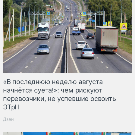
«В последнюю неделю августа
начнётся суета!»: чем рискуют
перевозчики, не успевшие освоить
ЭТрН
Дзен