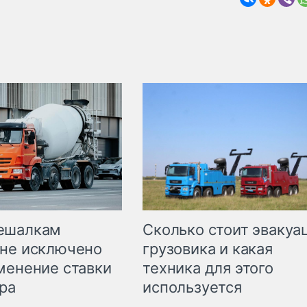
Сколько стоит эвакуа
ешалкам
грузовика и какая
не исключено
техника для этого
менение ставки
используется
ра