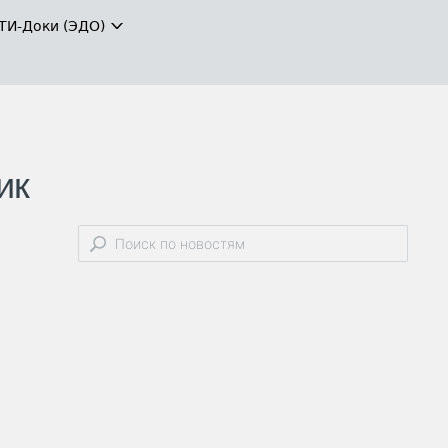
ТИ-Доки (ЭДО)
ик