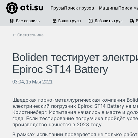
Грузы
Поиск грузов
Машины
Поиск м
Все сервисы
Ваши грузы
Добавить груз
← Спецтехника
Boliden тестирует элект
Epiroc ST14 Battery
03:04, 15 Мая 2021
Шведская горно-металлургическая компания Boli
электрический погрузчик Epiroc ST14 Battery на 
Кристинеберг. Испытания начались в марте и до
года. Если тестирование погрузчика пройдёт успе
производство начнется в 2023 году.
В рамках испытаний проверяется не только рабо