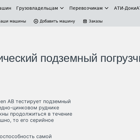
ашин
Грузовладельцам
Перевозчикам
АТИ-Доки
А
Ваши машины
Добавить машину
Заказы
рический подземный погрузч
den AB тестирует подземный
медно-цинковом руднике
лжны продолжиться в течение
шно, то его серийное
тоспособность самой