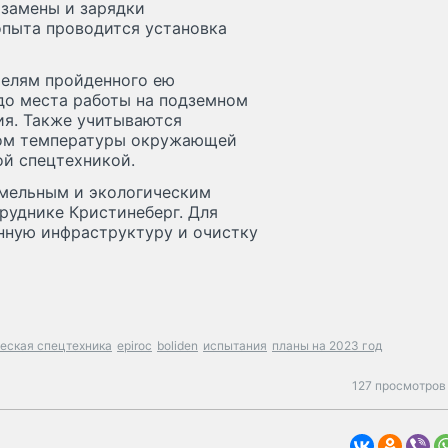
 замены и зарядки
опыта проводится установка
телям пройденного ею
 до места работы на подземном
ия. Также учитываются
ётом температуры окружающей
ой спецтехникой.
земельным и экологическим
руднике Кристинеберг. Для
нную инфраструктуру и очистку
еская спецтехника
epiroc
boliden
испытания
планы на 2023 год
127 просмотров 