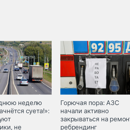
Горючая пора: АЗС
еднюю неделю
начали активно
ачнётся суета!»:
закрываться на ремон
куют
ребрендинг
ики, не