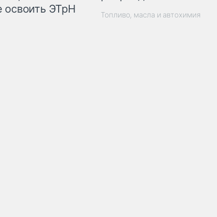
 освоить ЭТрН
Топливо, масла и автохимия