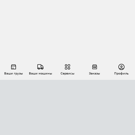
Ваши грузы
Ваши машины
Сервисы
Заказы
Профиль
АВТОМАТИЗАЦИЯ ПЕРЕВОЗОК
Площадки
Заказы
Торги
Тендеры
АТИ-Доки
GPS-мониторинг
АТИ Мессенджер
Цепочки грузов
API ATI.SU