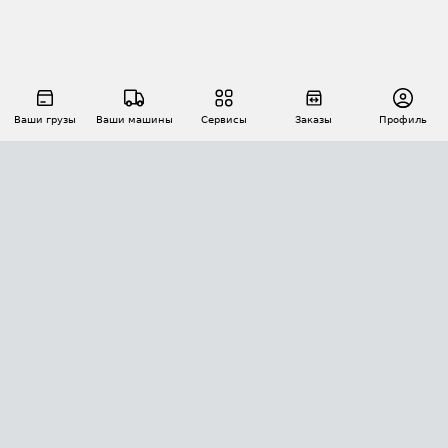
Ваши грузы
Ваши машины
Сервисы
Заказы
Профиль
АВТОМАТИЗАЦИЯ ПЕРЕВОЗОК
Площадки
Заказы
Торги
Тендеры
АТИ-Доки
GPS-мониторинг
АТИ Мессенджер
Цепочки грузов
API ATI.SU
ПОЛЕЗНОЕ
Расчет расстояний
БЕЗОПАСНОСТЬ
Академия ATI.SU
ATI.SU о безопасности
Звезды ATI.SU на вашем сайте