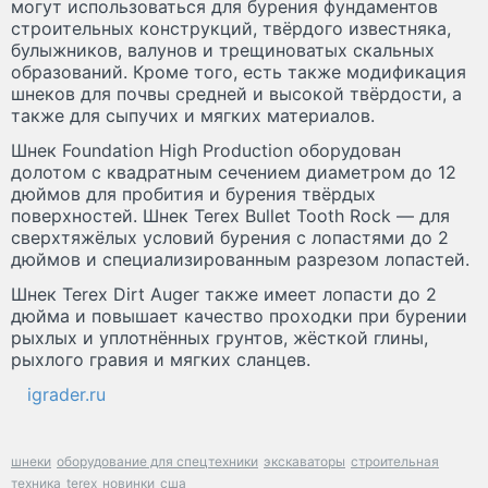
могут использоваться для бурения фундаментов
строительных конструкций, твёрдого известняка,
булыжников, валунов и трещиноватых скальных
образований. Кроме того, есть также модификация
шнеков для почвы средней и высокой твёрдости, а
также для сыпучих и мягких материалов.
Шнек Foundation High Production оборудован
долотом с квадратным сечением диаметром до 12
дюймов для пробития и бурения твёрдых
поверхностей. Шнек Terex Bullet Tooth Rock — для
сверхтяжёлых условий бурения с лопастями до 2
дюймов и специализированным разрезом лопастей.
Шнек Terex Dirt Auger также имеет лопасти до 2
дюйма и повышает качество проходки при бурении
рыхлых и уплотнённых грунтов, жёсткой глины,
рыхлого гравия и мягких сланцев.
igrader.ru
шнеки
оборудование для спецтехники
экскаваторы
строительная
техника
terex
новинки
сша