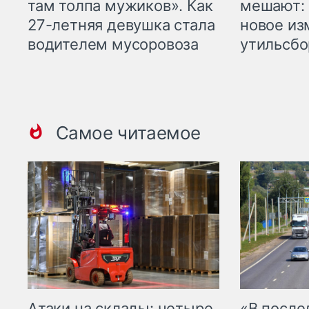
там толпа мужиков». Как
мешают: 
27-летняя девушка стала
новое из
водителем мусоровоза
утильсбо
Самое читаемое
Атаки на склады: четыре
«В посл