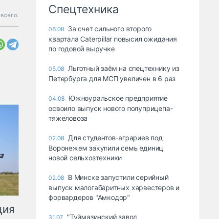
Спецтехника
всего.
За счет сильного второго
06.08
квартала Caterpillar повысил ожидания
по годовой выручке
Льготный заём на спецтехнику из
05.08
Петербурга для МСП увеличен в 6 раз
Южноуральское предприятие
04.08
освоило выпуск нового полуприцепа-
тяжеловоза
Для студентов-аграриев под
02.08
Воронежем закупили семь единиц
новой сельхозтехники
В Минске запустили серийный
02.08
выпуск малогабаритных харвестеров и
форвардеров "Амкодор"
ция
"Туймазинский завод
31.07