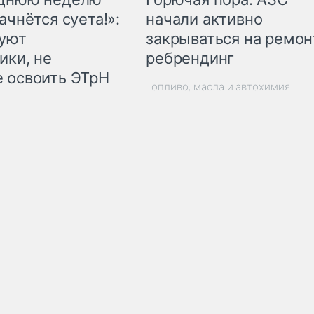
начали активно
ачнётся суета!»:
закрываться на ремон
куют
ребрендинг
ики, не
 освоить ЭТрН
Топливо, масла и автохимия