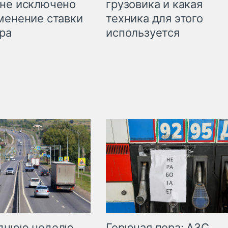
грузовика и какая
не исключено
техника для этого
менение ставки
используется
ра
Горючая пора: АЗС
еднюю неделю