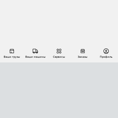
Ваши грузы
Ваши машины
Сервисы
Заказы
Профиль
АВТОМАТИЗАЦИЯ ПЕРЕВОЗОК
Площадки
Заказы
Торги
Тендеры
АТИ-Доки
GPS-мониторинг
АТИ Мессенджер
Цепочки грузов
API ATI.SU