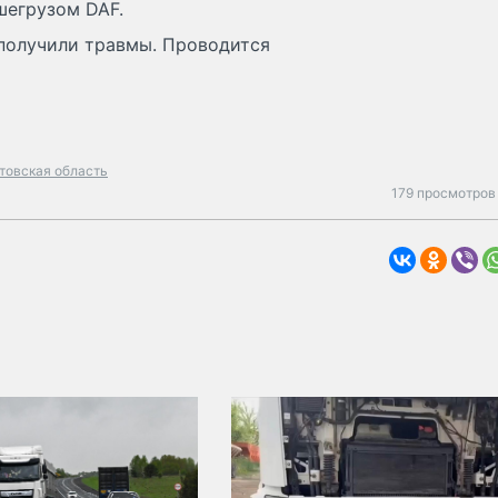
шегрузом DAF.
 получили травмы. Проводится
товская область
179 просмотров 