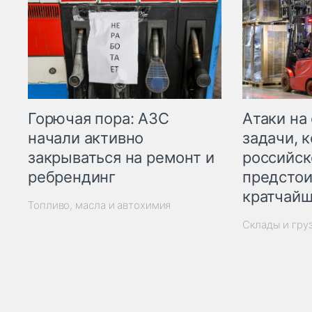
Горючая пора: АЗС
Атаки на
начали активно
задачи, 
закрываться на ремонт и
российск
ребрендинг
предстои
кратчайш
Топливо, масла и автохимия
Склады и гру