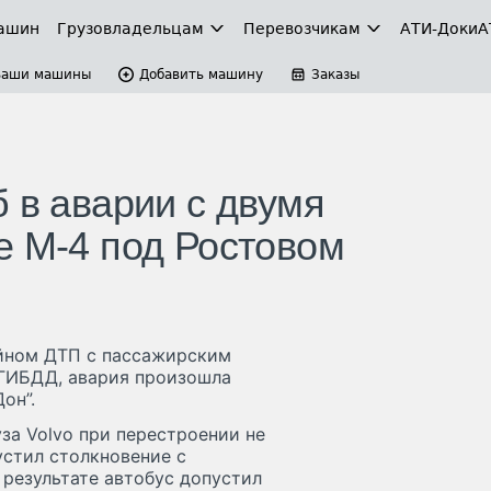
ашин
Грузовладельцам
Перевозчикам
АТИ-Доки
А
Ваши машины
Добавить машину
Заказы
 в аварии с двумя
е М-4 под Ростовом
ойном ДТП с пассажирским
 ГИБДД, авария произошла
он”.
за Volvo при перестроении не
устил столкновение с
результате автобус допустил