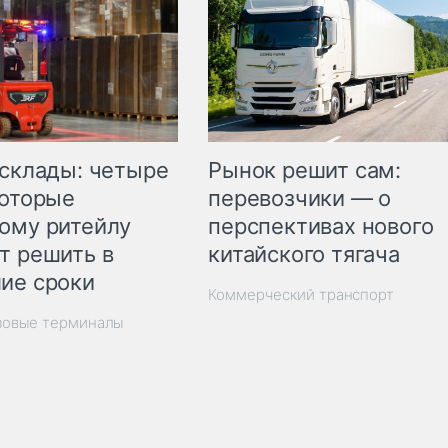
Рынок решит сам:
 склады: четыре
перевозчики — о
которые
перспективах нового
ому ритейлу
китайского тягача
т решить в
ие сроки
Коммерческий транспорт
зовые терминалы