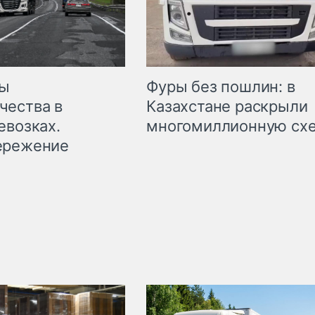
мы
Фуры без пошлин: в
чества в
Казахстане раскрыли
евозках.
многомиллионную сх
ережение