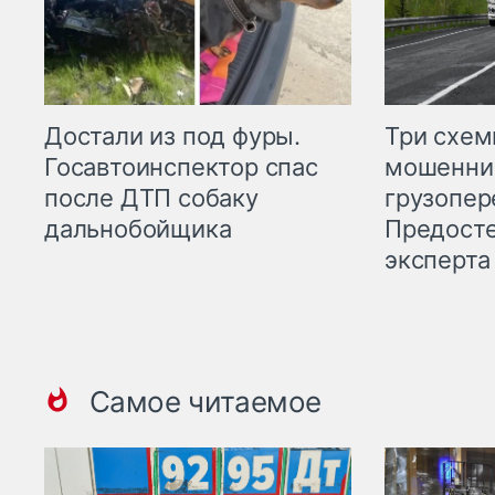
Три схе
Достали из под фуры.
мошенни
Госавтоинспектор спас
грузопер
после ДТП собаку
Предост
дальнобойщика
эксперта
Самое читаемое