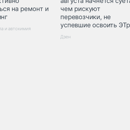
ктивно
августа начнётся суета
ься на ремонт и
чем рискуют
инг
перевозчики, не
успевшие освоить ЭТ
ла и автохимия
Дзен