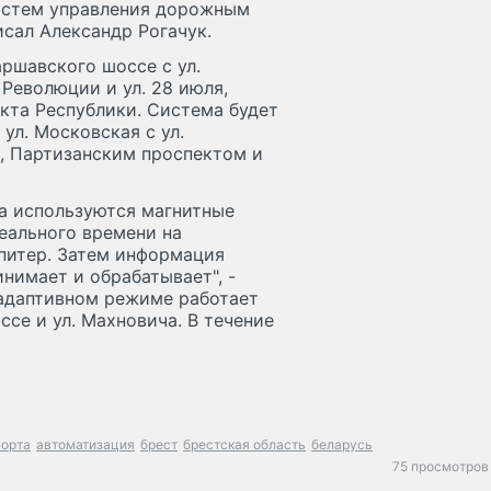
истем управления дорожным
исал Александр Рогачук.
ршавского шоссе с ул.
 Революции и ул. 28 июля,
кта Республики. Система будет
ул. Московская с ул.
ва, Партизанским проспектом и
а используются магнитные
еального времени на
питер. Затем информация
нимает и обрабатывает", -
в адаптивном режиме работает
се и ул. Махновича. В течение
порта
автоматизация
брест
брестская область
беларусь
75 просмотров 