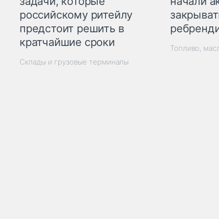
начали а
задачи, которые
закрыват
российскому ритейлу
ребренд
предстоит решить в
кратчайшие сроки
Топливо, мас
Склады и грузовые терминалы