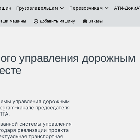
ашин
Грузовладельцам
Перевозчикам
АТИ-Доки
А
Ваши машины
Добавить машину
Заказы
ного управления дорожным
есте
стемы управления дорожным
legram-канале председателя
ЛТА.
ованной системы управления
одаря реализации проекта
ектуальная транспортная