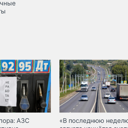
очные
ты
пора: АЗС
«В последнюю недел