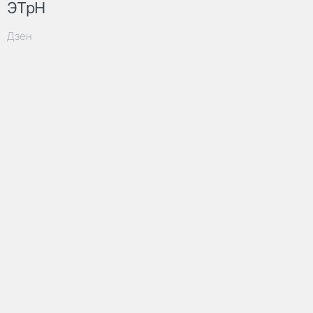
ЭТрН
Дзен