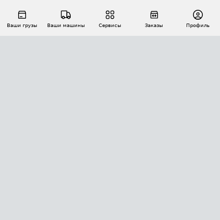
Ваши грузы
Ваши машины
Сервисы
Заказы
Профиль
АВТОМАТИЗАЦИЯ ПЕРЕВОЗОК
Площадки
Заказы
Торги
Тендеры
АТИ-Доки
GPS-мониторинг
АТИ Мессенджер
Цепочки грузов
API ATI.SU
ПОЛЕЗНОЕ
Расчет расстояний
БЕЗОПАСНОСТЬ
Академия ATI.SU
ATI.SU о безопасности
Звезды ATI.SU на вашем сайте
КОНТАКТЫ И ТАРИФЫ
Памятка по проверке контрагентов
Индекс ATI.SU FTL РФ
О системе ATI.SU
Светофор+
Средние ставки
ИНФОРМАЦИЯ
Контактная информация