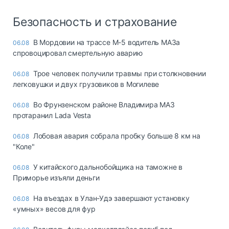
Безопасность и страхование
В Мордовии на трассе М-5 водитель МАЗа
06.08
спровоцировал смертельную аварию
Трое человек получили травмы при столкновении
06.08
легковушки и двух грузовиков в Могилеве
Во Фрунзенском районе Владимира МАЗ
06.08
протаранил Lada Vesta
Лобовая авария собрала пробку больше 8 км на
06.08
"Коле"
У китайского дальнобойщика на таможне в
06.08
Приморье изъяли деньги
Ha въeздax в Улaн-Удэ зaвepшaют ycтaнoвкy
06.08
«yмныx» вecoв для фyp