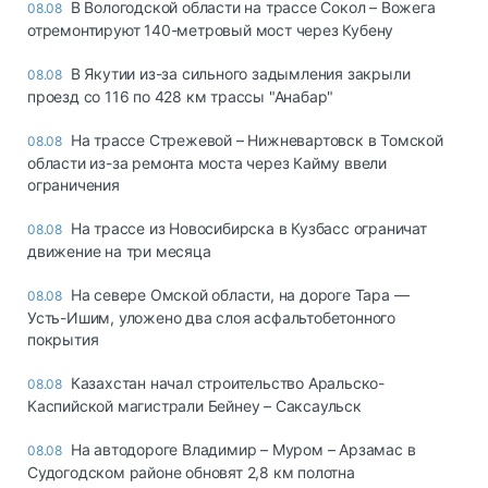
В Вологодской области на трассе Сокол – Вожега
08.08
отремонтируют 140-метровый мост через Кубену
В Якутии из-за сильного задымления закрыли
08.08
проезд со 116 по 428 км трассы "Анабар"
На трассе Стрежевой – Нижневартовск в Томской
08.08
области из-за ремонта моста через Кайму ввели
ограничения
На трассе из Новосибирска в Кузбасс ограничат
08.08
движение на три месяца
На севере Омской области, на дороге Тара —
08.08
Усть-Ишим, уложено два слоя асфальтобетонного
покрытия
Казахстан начал строительство Аральско-
08.08
Каспийской магистрали Бейнеу – Саксаульск
На автодороге Владимир – Муром – Арзамас в
08.08
Судогодском районе обновят 2,8 км полотна