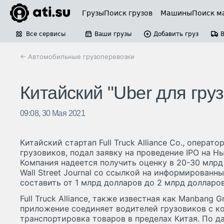
Грузы
Поиск грузов
Машины
Поиск м
Все сервисы
Ваши грузы
Добавить груз
← Автомобильные грузоперевозки
Китайский "Uber для гру
09:08, 30 Мая 2021
Китайский стартап Full Truck Alliance Co., операт
грузовиков, подал заявку на проведение IPO на 
Компания надеется получить оценку в 20-30 млрд 
Wall Street Journal со ссылкой на информированн
составить от 1 млрд долларов до 2 млрд долларо
Full Truck Alliance, также известная как Manbang 
приложение соединяет водителей грузовиков с к
транспортировка товаров в пределах Китая. По дан