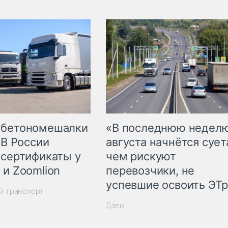
 бетономешалки
«В последнюю недел
 В России
августа начнётся суета
 сертификаты у
чем рискуют
 и Zoomlion
перевозчики, не
успевшие освоить ЭТ
й транспорт
Дзен