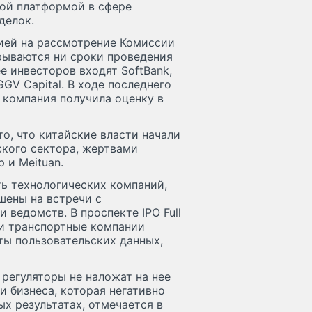
овой платформой в сфере
делок.
ией на рассмотрение Комиссии
рываются ни сроки проведения
е инвесторов входят SoftBank,
и GGV Capital. В ходе последнего
, компания получила оценку в
 то, что китайские власти начали
кого сектора, жертвами
 и Meituan.
ять технологических компаний,
шены на встречи с
ведомств. В проспекте IPO Full
ли транспортные компании
ы пользовательских данных,
 регуляторы не наложат на нее
 бизнеса, которая негативно
х результатах, отмечается в