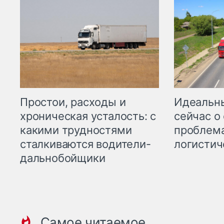
Простои, расходы и
Идеальн
хроническая усталость: с
сейчас о
какими трудностями
проблема
сталкиваются водители-
логистич
дальнобойщики
Самое читаемое