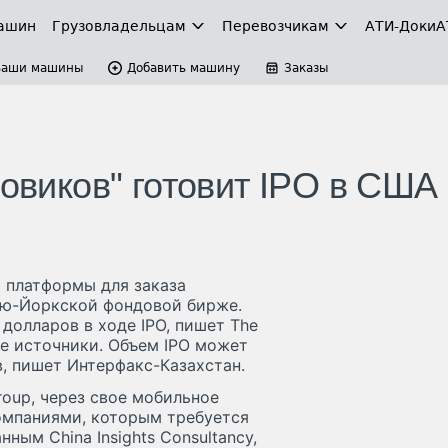
ашин
Грузовладельцам
Перевозчикам
АТИ-Доки
А
Ваши машины
Добавить машину
Заказы
зовиков" готовит IPO в США
ор платформы для заказа
Нью-Йоркской фондовой бирже.
долларов в ходе IPO, пишет The
ые источники. Объем IPO может
в, пишет Интерфакс-Казахстан.
Group, через свое мобильное
омпаниями, которым требуется
ным China Insights Consultancy,