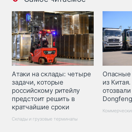
Опасные
Атаки на склады: четыре
из Китая.
задачи, которые
отозвали
российскому ритейлу
Dongfeng
предстоит решить в
кратчайшие сроки
Коммерчески
Склады и грузовые терминалы