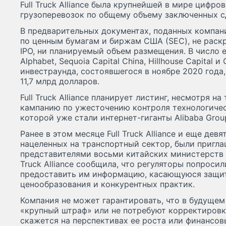
Full Truck Alliance была крупнейшей в мире цифр
грузоперевозок по общему объему заключенных с
В предварительных документах, поданных компан
по ценным бумагам и биржам США (SEC), не раск
IPO, ни планируемый объем размещения. В число е
Alphabet, Sequoia Capital China, Hillhouse Capital 
инвестраунда, состоявшегося в ноябре 2020 года
11,7 млрд долларов.
Full Truck Alliance планирует листинг, несмотря на
кампанию по ужесточению контроля технологичес
которой уже стали интернет-гиганты Alibaba Group
Ранее в этом месяце Full Truck Alliance и еще дев
нацеленных на транспортный сектор, были пригла
представителями восьми китайских министерств и 
Truck Alliance сообщила, что регуляторы попроси
предоставить им информацию, касающуюся защит
ценообразования и конкурентных практик.
Компания не может гарантировать, что в будущем
«крупный штраф» или не потребуют корректировки
скажется на перспективах ее роста или финансовы