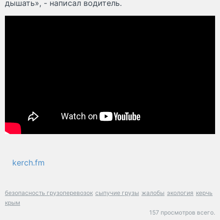
дышать», - написал водитель.
kerch.fm
безопасность грузоперевозок
сыпучие грузы
жалобы
экология
керчь
крым
157 просмотров всего.