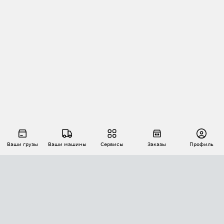
Ваши грузы
Ваши машины
Сервисы
Заказы
Профиль
АВТОМАТИЗАЦИЯ ПЕРЕВОЗОК
Площадки
Заказы
Торги
Тендеры
АТИ-Доки