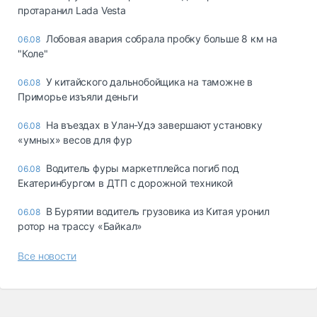
протаранил Lada Vesta
Лобовая авария собрала пробку больше 8 км на
06.08
"Коле"
У китайского дальнобойщика на таможне в
06.08
Приморье изъяли деньги
Ha въeздax в Улaн-Удэ зaвepшaют ycтaнoвкy
06.08
«yмныx» вecoв для фyp
Водитель фуры маркетплейса погиб под
06.08
Екатеринбургом в ДТП с дорожной техникой
В Бурятии водитель грузовика из Китая уронил
06.08
ротор на трассу «Байкал»
Все новости