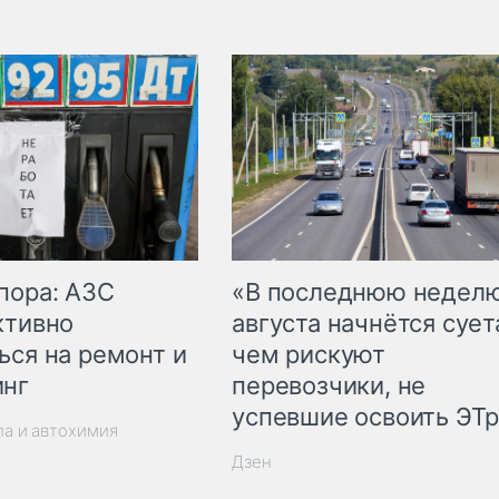
пора: АЗС
«В последнюю недел
ктивно
августа начнётся суета
ься на ремонт и
чем рискуют
инг
перевозчики, не
успевшие освоить ЭТ
ла и автохимия
Дзен