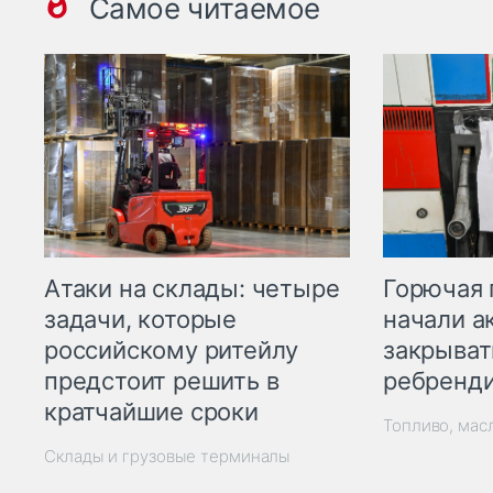
Самое читаемое
Горючая 
Атаки на склады: четыре
начали а
задачи, которые
закрыват
российскому ритейлу
ребренд
предстоит решить в
кратчайшие сроки
Топливо, мас
Склады и грузовые терминалы