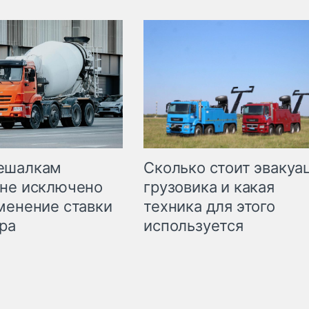
Сколько стоит эвакуа
ешалкам
грузовика и какая
не исключено
техника для этого
менение ставки
используется
ра