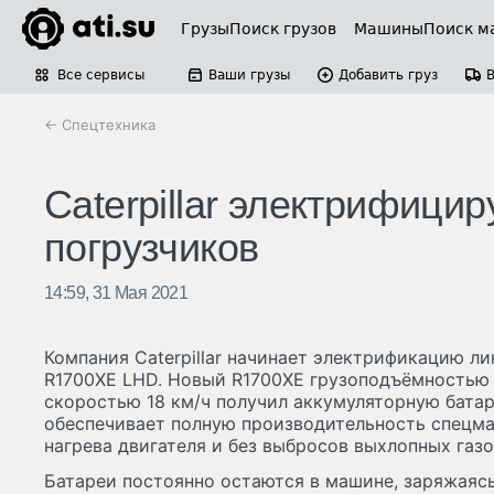
Грузы
Поиск грузов
Машины
Поиск м
Все сервисы
Ваши грузы
Добавить груз
← Спецтехника
Caterpillar электрифици
погрузчиков
14:59, 31 Мая 2021
Компания Caterpillar начинает электрификацию л
R1700XE LHD. Новый R1700XE грузоподъёмностью 
скоростью 18 км/ч получил аккумуляторную батаре
обеспечивает полную производительность спецма
нагрева двигателя и без выбросов выхлопных газо
Батареи постоянно остаются в машине, заряжаясь