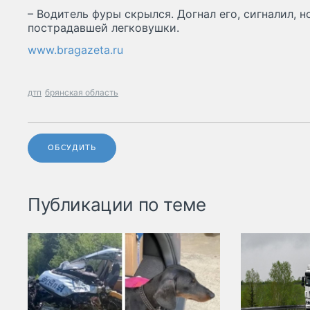
– Водитель фуры скрылся. Догнал его, сигналил, н
пострадавшей легковушки.
www.bragazeta.ru
дтп
брянская область
ОБСУДИТЬ
Публикации по теме