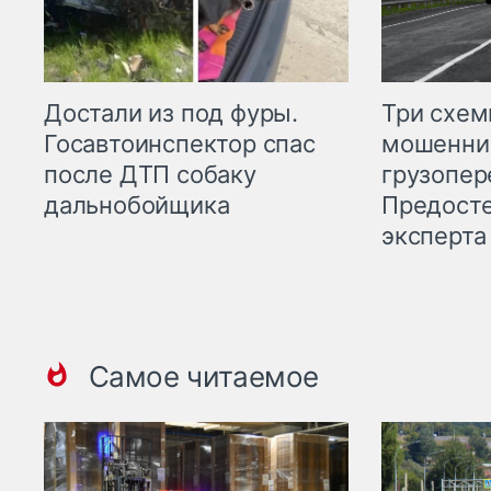
Три схе
Достали из под фуры.
мошенни
Госавтоинспектор спас
грузопер
после ДТП собаку
Предост
дальнобойщика
эксперта
Самое читаемое