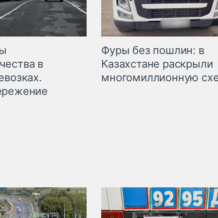
мы
Фуры без пошлин: в
чества в
Казахстане раскрыли
евозках.
многомиллионную сх
ережение