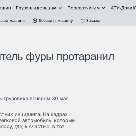
ашин
Грузовладельцам
Перевозчикам
АТИ-Доки
А
Ваши машины
Добавить машину
Заказы
итель фуры протаранил
ь грузовика вечером 30 мая
стник инцидента. На кадрах
 легковой автомобиль, который
осу, где, к счастью, в тот