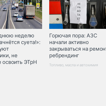
Горючая пора: АЗС
еднюю неделю
начали активно
ачнётся суета!»:
закрываться на ремон
куют
ребрендинг
ики, не
 освоить ЭТрН
Топливо, масла и автохимия