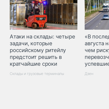
Атаки на склады: четыре
«В посл
задачи, которые
августа н
российскому ритейлу
чем рис
предстоит решить в
перевозч
кратчайшие сроки
успевшие
Склады и грузовые терминалы
Дзен