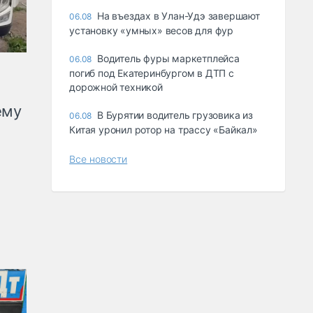
Ha въeздax в Улaн-Удэ зaвepшaют
06.08
ycтaнoвкy «yмныx» вecoв для фyp
Водитель фуры маркетплейса
06.08
погиб под Екатеринбургом в ДТП с
дорожной техникой
ему
В Бурятии водитель грузовика из
06.08
Китая уронил ротор на трассу «Байкал»
Все новости