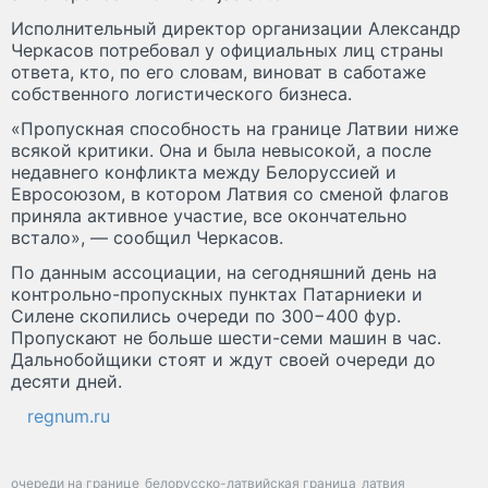
Исполнительный директор организации Александр
Черкасов потребовал у официальных лиц страны
ответа, кто, по его словам, виноват в саботаже
собственного логистического бизнеса.
«Пропускная способность на границе Латвии ниже
всякой критики. Она и была невысокой, а после
недавнего конфликта между Белоруссией и
Евросоюзом, в котором Латвия со сменой флагов
приняла активное участие, все окончательно
встало», — сообщил Черкасов.
По данным ассоциации, на сегодняшний день на
контрольно-пропускных пунктах Патарниеки и
Силене скопились очереди по 300−400 фур.
Пропускают не больше шести-семи машин в час.
Дальнобойщики стоят и ждут своей очереди до
десяти дней.
regnum.ru
очереди на границе
белорусско-латвийская граница
латвия