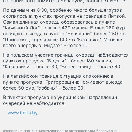
пограничного комитета Беларуси, сообщает БЕЛТА.
По данным на 8:00, особенно много большегрузов
скопилось в пунктах пропуска на границе с Литвой.
Самая длинная очередь образовалась в пункте
"Каменный Лог" - свыше 420 машин. Более 280 фур
ожидают выезда в пункте "Бенякони", более 250 - в
"Привалке", еще свыше 140 - в "Котловке". Меньше
всего очередь в "Видзах" - более 10.
На польском участке границы очереди наблюдаются
пунктах пропуска "Брузги" - более 180 машин,
"Козловичи" - более 80, "Берестовица" - более 60.
На латвийской границе ситуация спокойнее: в
пункте пропуска "Григоровщина" ожидают выезда
более 50 фур, "Урбаны" - более 30.
В пунктах пропуска на украинском направлении
очередей не наблюдается.
www.belta.by
очереди на границе
международные автоперевозки
белорусско-