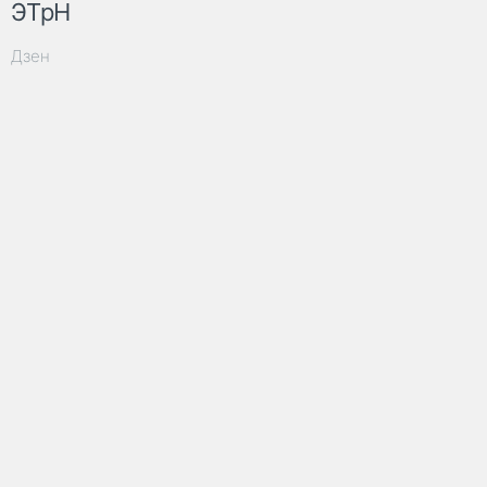
ЭТрН
Дзен