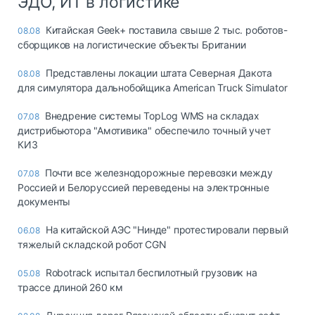
ЭДО, ИТ в логистике
Китайская Geek+ поставила свыше 2 тыс. роботов-
08.08
сборщиков на логистические объекты Британии
Представлены локации штата Северная Дакота
08.08
для симулятора дальнобойщика American Truck Simulator
Внедрение системы TopLog WMS на складах
07.08
дистрибьютора "Амотивика" обеспечило точный учет
КИЗ
Почти все железнодорожные перевозки между
07.08
Россией и Белоруссией переведены на электронные
документы
На китайской АЭС "Нинде" протестировали первый
06.08
тяжелый складской робот CGN
Robotrack испытал беспилотный грузовик на
05.08
трассе длиной 260 км