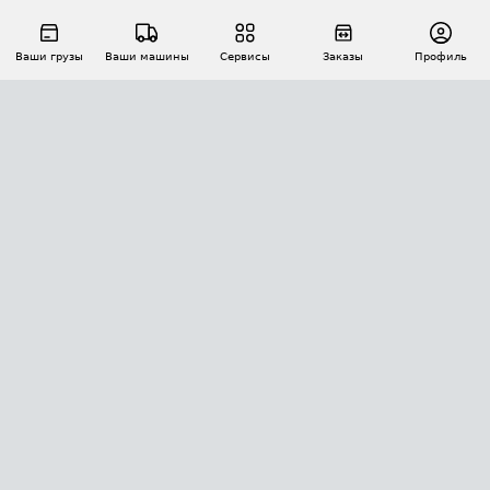
Ваши грузы
Ваши машины
Сервисы
Заказы
Профиль
АВТОМАТИЗАЦИЯ ПЕРЕВОЗОК
Площадки
Заказы
Торги
Тендеры
АТИ-Доки
GPS-мониторинг
АТИ Мессенджер
Цепочки грузов
API ATI.SU
ПОЛЕЗНОЕ
Расчет расстояний
БЕЗОПАСНОСТЬ
Академия ATI.SU
ATI.SU о безопасности
Звезды ATI.SU на вашем сайте
КОНТАКТЫ И ТАРИФЫ
Памятка по проверке контрагентов
Индекс ATI.SU FTL РФ
О системе ATI.SU
Светофор+
Средние ставки
ИНФОРМАЦИЯ
Контактная информация