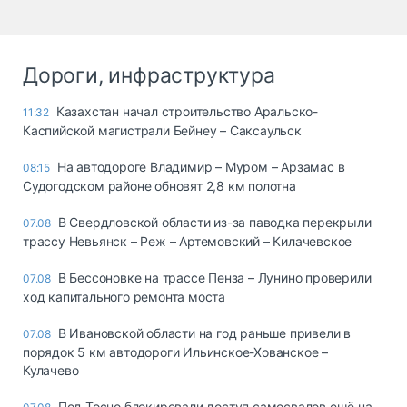
Дороги, инфраструктура
Казахстан начал строительство Аральско-
11:32
Каспийской магистрали Бейнеу – Саксаульск
На автодороге Владимир – Муром – Арзамас в
08:15
Судогодском районе обновят 2,8 км полотна
В Свердловской области из-за паводка перекрыли
07.08
трассу Невьянск – Реж – Артемовский – Килачевское
В Бессоновке на трассе Пенза – Лунино проверили
07.08
ход капитального ремонта моста
В Ивановской области на год раньше привели в
07.08
порядок 5 км автодороги Ильинское-Хованское –
Кулачево
Под Тосно блокировали доступ самосвалов ещё на