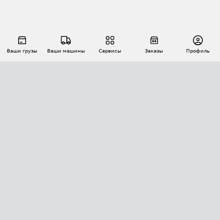
Ваши грузы
Ваши машины
Сервисы
Заказы
Профиль
АВТОМАТИЗАЦИЯ ПЕРЕВОЗОК
Площадки
Заказы
Торги
Тендеры
АТИ-Доки
GPS-мониторинг
АТИ Мессенджер
Цепочки грузов
API ATI.SU
ПОЛЕЗНОЕ
Расчет расстояний
БЕЗОПАСНОСТЬ
Академия ATI.SU
ATI.SU о безопасности
Звезды ATI.SU на вашем сайте
КОНТАКТЫ И ТАРИФЫ
Памятка по проверке контрагентов