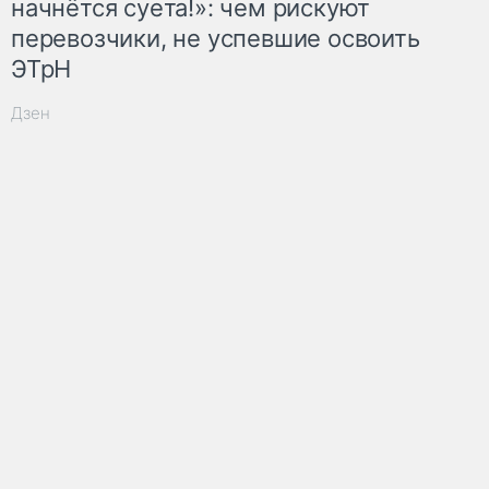
начнётся суета!»: чем рискуют
перевозчики, не успевшие освоить
ЭТрН
Дзен