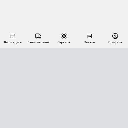
Ваши грузы
Ваши машины
Сервисы
Заказы
Профиль
АВТОМАТИЗАЦИЯ ПЕРЕВОЗОК
Площадки
Заказы
Торги
Тендеры
АТИ-Доки
GPS-мониторинг
АТИ Мессенджер
Цепочки грузов
API ATI.SU
ПОЛЕЗНОЕ
Расчет расстояний
БЕЗОПАСНОСТЬ
Академия ATI.SU