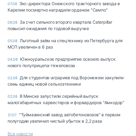
Экс-директора Онежского тракторного завода в
07.08
Карелии посмертно наградили орденом "Сампо"
За счет сильного второго квартала Caterpillar
06.08
повысил ожидания по годовой выручке
Льготный заём на спецтехнику из Петербурга для
05.08
МСП увеличен в 6 раз
Южноуральское предприятие освоило выпуск
04.08
нового полуприцепа-тяжеловоза
Для студентов-аграриев под Воронежем закупили
02.08
семь единиц новой сельхозтехники
В Минске запустили серийный выпуск
02.08
малогабаритных харвестеров и форвардеров "Амкодор"
"Туймазинский завод автобетоновозов" в первом
31.07
полугодии увеличил чистый убыток в 2,2 раза
Все новости