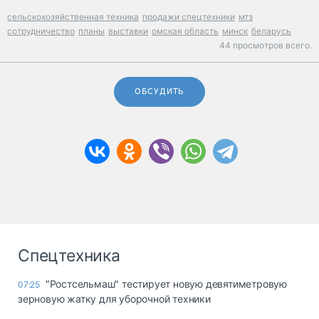
сельскохозяйственная техника
продажи спецтехники
мтз
сотрудничество
планы
выставки
омская область
минск
беларусь
44 просмотров всего.
ОБСУДИТЬ
Спецтехника
"Ростсельмаш" тестирует новую девятиметровую
07:25
зерновую жатку для уборочной техники