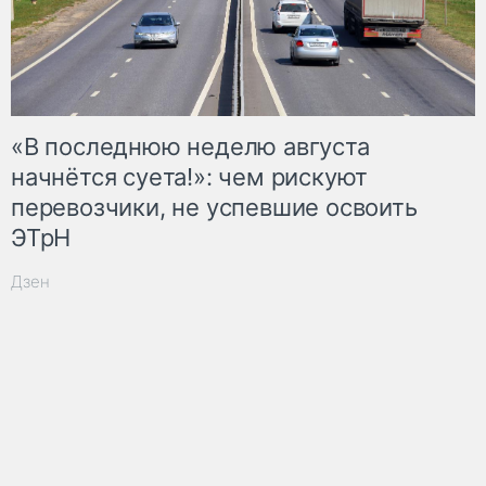
«В последнюю неделю августа
начнётся суета!»: чем рискуют
перевозчики, не успевшие освоить
ЭТрН
Дзен