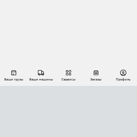
Ваши грузы
Ваши машины
Сервисы
Заказы
Профиль
АВТОМАТИЗАЦИЯ ПЕРЕВОЗОК
Площадки
Заказы
Торги
Тендеры
АТИ-Доки
GPS-мониторинг
АТИ Мессенджер
Цепочки грузов
API ATI.SU