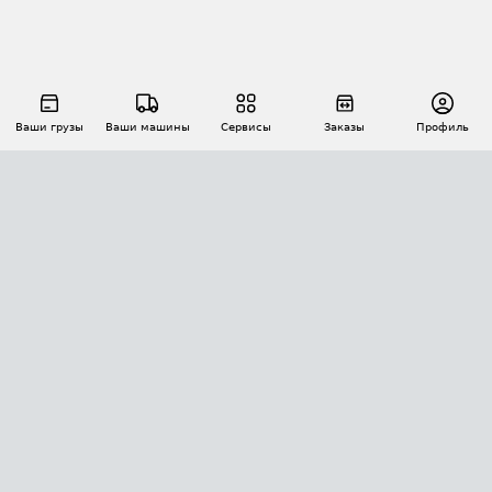
Ваши грузы
Ваши машины
Сервисы
Заказы
Профиль
АВТОМАТИЗАЦИЯ ПЕРЕВОЗОК
Площадки
Заказы
Торги
Тендеры
АТИ-Доки
GPS-мониторинг
АТИ Мессенджер
Цепочки грузов
API ATI.SU
ПОЛЕЗНОЕ
Расчет расстояний
БЕЗОПАСНОСТЬ
Академия ATI.SU
ATI.SU о безопасности
Звезды ATI.SU на вашем сайте
КОНТАКТЫ И ТАРИФЫ