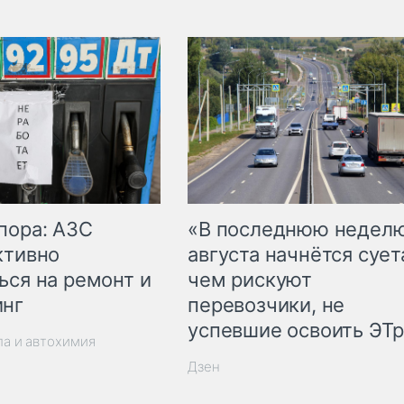
пора: АЗС
«В последнюю недел
ктивно
августа начнётся суета
ься на ремонт и
чем рискуют
инг
перевозчики, не
успевшие освоить ЭТ
ла и автохимия
Дзен