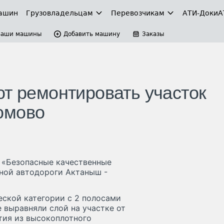
ашин
Грузовладельцам
Перевозчикам
АТИ-Доки
А
Ваши машины
Добавить машину
Заказы
ют ремонтировать участок
юмово
 «Безопасные качественные
ьной автодороги Актаныш -
еской категории с 2 полосами
 выравняли слой на участке от
ытия из высокоплотного