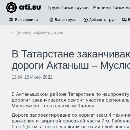
Грузы
Поиск грузов
Машины
Поиск м
Все сервисы
Ваши грузы
Добавить груз
← Дороги, инфраструктура
В Татарстане заканчива
дороги Актаныш – Мусл
13:54, 15 Июня 2021
В Актанышском районе Татарстана по нацпроекту
дороги» заканчивается ремонт участка регионал
Муслюмово - совхоз имени Кирова.
Дорога запроектирована по нормативам 4 технич
движения и шириной проезжей части 7 м. Рабочие
0 по 2,5 км, а также уложили верхний слой покр