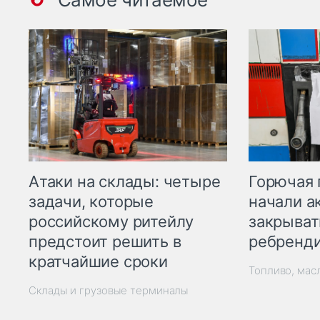
Горючая 
Атаки на склады: четыре
начали а
задачи, которые
закрыват
российскому ритейлу
ребренд
предстоит решить в
кратчайшие сроки
Топливо, мас
Склады и грузовые терминалы