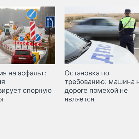
Остановка по
я на асфальт:
требованию: машина 
ия
дороге помехой не
зирует опорную
является
ог