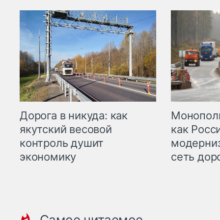
Дорога в никуда: как
Монополи
якутский весовой
как Росс
контроль душит
модерни
экономику
сеть дор
Самое читаемое