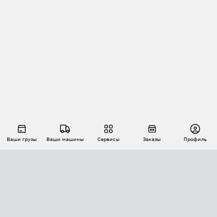
Ваши грузы
Ваши машины
Сервисы
Заказы
Профиль
АВТОМАТИЗАЦИЯ ПЕРЕВОЗОК
Площадки
Заказы
Торги
Тендеры
АТИ-Доки