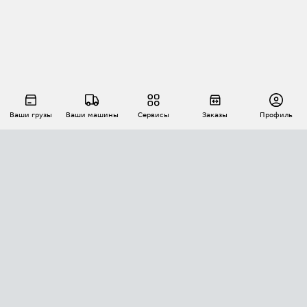
Ваши грузы
Ваши машины
Сервисы
Заказы
Профиль
АВТОМАТИЗАЦИЯ ПЕРЕВОЗОК
Площадки
Заказы
Торги
Тендеры
АТИ-Доки
GPS-мониторинг
АТИ Мессенджер
Цепочки грузов
API ATI.SU
ПОЛЕЗНОЕ
Расчет расстояний