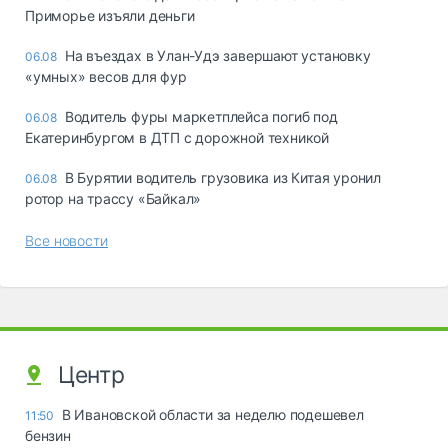
Приморье изъяли деньги
Ha въeздax в Улaн-Удэ зaвepшaют ycтaнoвкy
06.08
«yмныx» вecoв для фyp
Водитель фуры маркетплейса погиб под
06.08
Екатеринбургом в ДТП с дорожной техникой
В Бурятии водитель грузовика из Китая уронил
06.08
ротор на трассу «Байкал»
Все новости
Центр
В Ивановской области за неделю подешевел
11:50
бензин