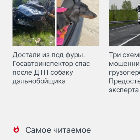
Три схе
Достали из под фуры.
мошенни
Госавтоинспектор спас
грузопер
после ДТП собаку
Предост
дальнобойщика
эксперта
Самое читаемое