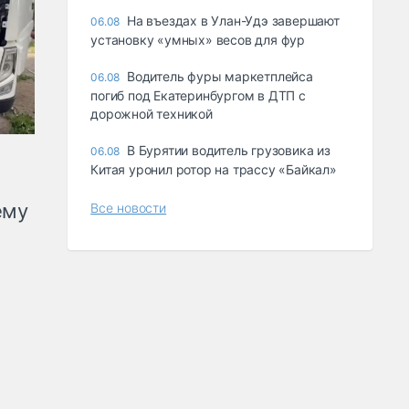
Ha въeздax в Улaн-Удэ зaвepшaют
06.08
ycтaнoвкy «yмныx» вecoв для фyp
Водитель фуры маркетплейса
06.08
погиб под Екатеринбургом в ДТП с
дорожной техникой
В Бурятии водитель грузовика из
06.08
Китая уронил ротор на трассу «Байкал»
ему
Все новости