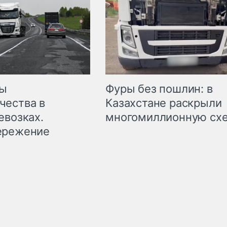
мы
Фуры без пошлин: в
чества в
Казахстане раскрыли
евозках.
многомиллионную сх
ережение