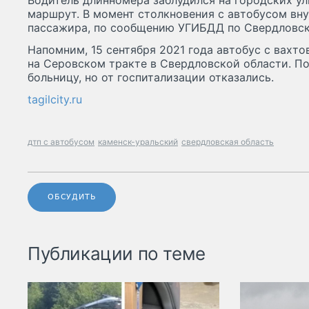
Водитель длинномера заблудился на городских ул
маршрут. В момент столкновения с автобусом вну
пассажира, по сообщению УГИБДД по Свердловско
Напомним, 15 сентября 2021 года автобус с вахт
на Серовском тракте в Свердловской области. П
больницу, но от госпитализации отказались.
tagilcity.ru
дтп с автобусом
каменск-уральский
свердловская область
ОБСУДИТЬ
Публикации по теме