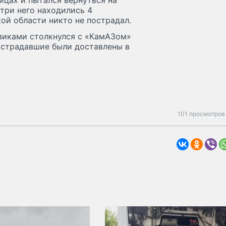
ицах и пытался вернуться на
три него находились 4
й области никто не пострадал.
овиками столкнулся с «КамАЗом»
острадавшие были доставлены в
101 просмотров 