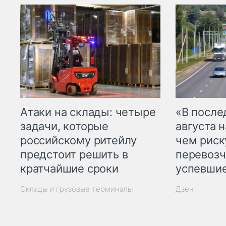
Атаки на склады: четыре
«В посл
задачи, которые
августа н
российскому ритейлу
чем рис
предстоит решить в
перевозч
кратчайшие сроки
успевшие
Склады и грузовые терминалы
Дзен