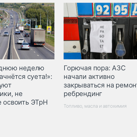
Горючая пора: АЗС
еднюю неделю
начали активно
ачнётся суета!»:
закрываться на ремон
куют
ребрендинг
ики, не
 освоить ЭТрН
Топливо, масла и автохимия