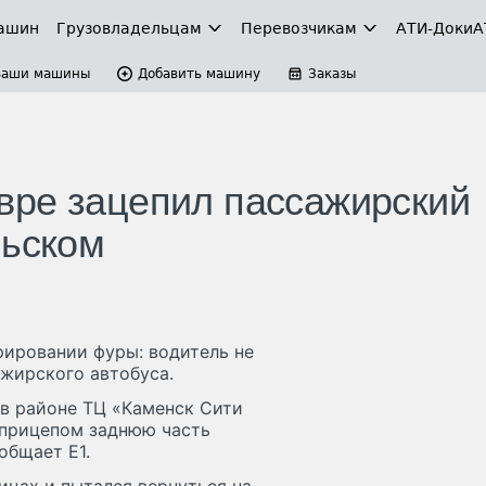
ашин
Грузовладельцам
Перевозчикам
АТИ-Доки
А
Ваши машины
Добавить машину
Заказы
вре зацепил пассажирский
льском
ировании фуры: водитель не
ажирского автобуса.
 в районе ТЦ «Каменск Сити
уприцепом заднюю часть
общает E1.